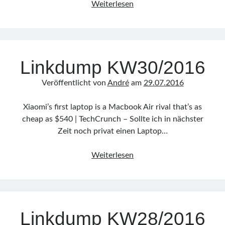
Create
Weiterlesen
text
file
with
current
Linkdump KW30/2016
date
from
Veröffentlicht von
André
am
29.07.2016
batch
file
Xiaomi’s first laptop is a Macbook Air rival that’s as
cheap as $540 | TechCrunch – Sollte ich in nächster
Zeit noch privat einen Laptop…
Linkdump
Weiterlesen
KW30/2016
Linkdump KW28/2016