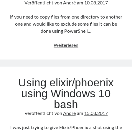
Veröffentlicht von
André
am
10.08.2017
Mai 2014
(1)
Februar 2014
(3)
If you need to copy files from one directory to another
Januar 2014
(1)
one and would like to exclude some files it can be
Dezember 2013
(4)
done using PowerShell…
November 2013
(3)
Oktober 2013
(1)
Copying
Weiterlesen
September 2013
(1)
files
August 2013
(1)
with
Juni 2013
(2)
exclusions
Mai 2013
(4)
April 2013
(4)
Using elixir/phoenix
März 2013
(1)
Februar 2013
(1)
using Windows 10
Januar 2013
(1)
bash
Dezember 2012
(2)
Oktober 2012
(4)
Veröffentlicht von
André
am
15.03.2017
August 2012
(2)
Mai 2012
(1)
I was just trying to give Elixir/Phoenix a shot using the
April 2012
(3)