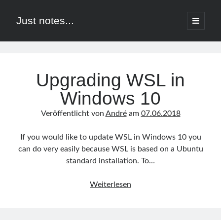
Just notes...
Hauptm
öffnen
Sidebar
Suchen
Just
Impressum
notes...
Upgrading WSL in
Posts
Windows 10
Neueste Beiträge
Veröffentlicht von
André
am
07.06.2018
Upgrading WSL in Windows 10
If you would like to update WSL in Windows 10 you
string to Stream and vice versa
can do very easily because WSL is based on a Ubuntu
Copying files with exclusions
standard installation. To…
Using elixir/phoenix using Windows 10 bash
Create text file with current date from batch file
Upgrading
Weiterlesen
WSL
in
Neueste Kommentare
Windows