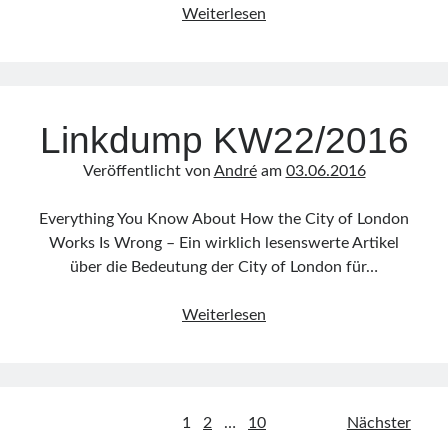
Linkdump
Weiterlesen
KW22/2016
Linkdump KW22/2016
Veröffentlicht von
André
am
03.06.2016
Everything You Know About How the City of London
Works Is Wrong – Ein wirklich lesenswerte Artikel
über die Bedeutung der City of London für…
Linkdump
Weiterlesen
KW22/2016
Beitragsnavigation
1
2
…
10
Nächster