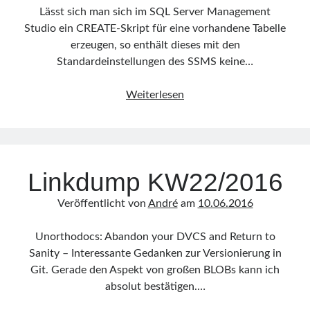
Lässt sich man sich im SQL Server Management
Studio ein CREATE-Skript für eine vorhandene Tabelle
erzeugen, so enthält dieses mit den
Standardeinstellungen des SSMS keine…
SSMS
Weiterlesen
erzeugt
für
Tabellenskript
keine
Linkdump KW22/2016
Indizes
Veröffentlicht von
André
am
10.06.2016
Unorthodocs: Abandon your DVCS and Return to
Sanity – Interessante Gedanken zur Versionierung in
Git. Gerade den Aspekt von großen BLOBs kann ich
absolut bestätigen.…