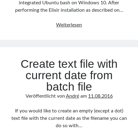
integrated Ubuntu bash on Windows 10. After
März 2012
(1)
performing the Elixir installation as described on…
Januar 2012
(3)
September 2011
(1)
Using
Weiterlesen
August 2011
(1)
elixir/phoenix
Juli 2011
(3)
using
Juni 2011
(1)
Windows
April 2011
(1)
10
Februar 2011
(2)
Create text file with
bash
Januar 2011
(2)
current date from
Dezember 2010
(3)
Oktober 2010
(1)
batch file
Mai 2010
(1)
April 2010
(2)
Veröffentlicht von
André
am
11.08.2016
März 2010
(1)
Februar 2010
(3)
If you would like to create an empty (except a dot)
Januar 2010
(2)
text file with the current date as the filename you can
do so with…