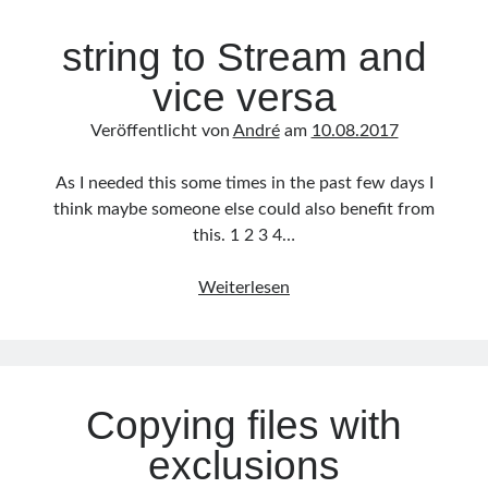
André
zu
PowerShell: Windows Aufgabenplanung exportieren
10
string to Stream and
André
zu
rsync für Windows
stefan
zu
PowerShell: Windows Aufgabenplanung exportieren
vice versa
André
zu
rsync für Windows
Veröffentlicht von
André
am
10.08.2017
Archiv
As I needed this some times in the past few days I
think maybe someone else could also benefit from
Juni 2018
(1)
this. 1 2 3 4…
August 2017
(2)
März 2017
(1)
string
Weiterlesen
August 2016
(1)
to
Juli 2016
(3)
Stream
Juni 2016
(2)
and
Mai 2016
(3)
vice
April 2016
(4)
Copying files with
versa
März 2016
(6)
Februar 2016
(1)
exclusions
Juni 2014
(1)