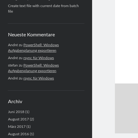
Create text file with current date from batch
file
Neueste Kommentare
André
zu
PowerShell: Windows
Aufgabenplanung exportieren
André
zu
rsync für Windows
stefan
zu
PowerShell: Windows
Aufgabenplanung exportieren
André
zu
rsync für Windows
Archiv
Juni 2018
(1)
August 2017
(2)
März 2017
(1)
August 2016
(1)