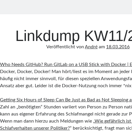
Linkdump KW11/
Veröffentlicht von
André
am
18.03.2016
Who Needs GitHub? Run GitLab on a USB Stick with Docker | 
Docker, Docker, Docker! Man hört/liest es im Moment an jeder E
häufig nicht immer sinnvoll, für diesen speziellen Anwendungsfal
Ansatz aber gut. Leider ist die Docker-Nutzung noch immer *nix 
Getting Six Hours of Sleep Can Be Just as Bad as Not Sleeping at
Zahl an „benötigten“ Stunden variiert von Person zu Person natür
kann aus eigener Erfahrung des Schlafmangel nicht gerade zur Pr
Wenn man dann hierzu auch Meldungen wie „
Wie gefährlich is
Schlafverhalten unserer Politiker?
“ berücksichtigt, fragt man sic