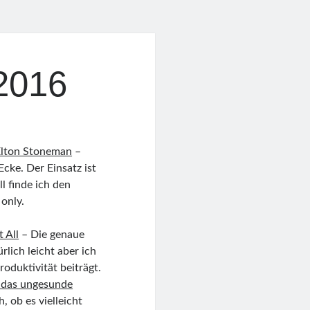
2016
Elton Stoneman
–
cke. Der Einsatz ist
l finde ich den
only.
 All
– Die genaue
lich leicht aber ich
oduktivität beiträgt.
t das ungesunde
h, ob es vielleicht